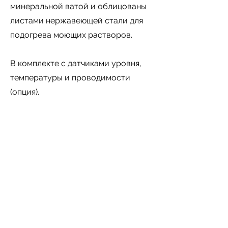
минеральной ватой и облицованы
листами нержавеющей стали для
подогрева моющих растворов.
В комплекте с датчиками уровня,
температуры и проводимости
(опция).
Клапаны с ручным или
сервоуправлением в зависимости
от требуемого уровня
автоматизации.
Как в полуавтоматической версии
(только автоматический контроль
температуры), так и в полностью