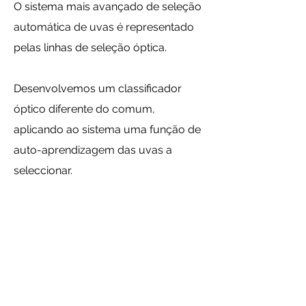
O sistema mais avançado de seleção
automática de uvas é representado
pelas linhas de seleção óptica.
Desenvolvemos um classificador
óptico diferente do comum,
aplicando ao sistema uma função de
auto-aprendizagem das uvas a
seleccionar.
Trata-se de uma espécie de
inteligência artificial que, a partir de
amostras fornecidas pelo operador,
consegue interpretar com precisão o
tipo de produto a ser descartado.