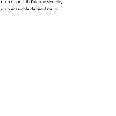
un dispositif d'alarme visuelle,
un ensemble de régulateurs
numériques pour contrôler:
la température de sortie du
récupérateur
la température de sortie du
refroidisseur
le niveau de débordement dans les
réacteurs
TÉLÉCHARGEZ LE CATALOGUE