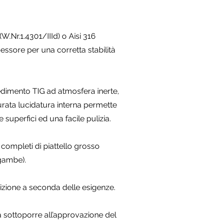
 (W.Nr.1.4301/IIId) o Aisi 316
essore per una corretta stabilità
edimento TIG ad atmosfera inerte,
rata lucidatura interna permette
e superfici ed una facile pulizia.
 completi di piattello grosso
gambe).
izione a seconda delle esigenze.
da sottoporre all’approvazione del