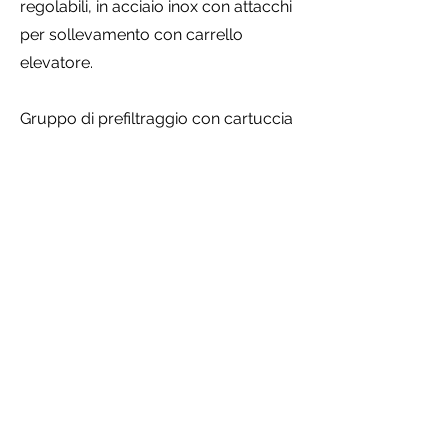
regolabili, in acciaio inox con attacchi
per sollevamento con carrello
elevatore.
Gruppo di prefiltraggio con cartuccia
2 micron x 20“, completo di attacco
aggiuntivo per uscita acqua fredda.
Quadro elettrico per l'alimentazione
delle resistenze.
Riduttore di pressione regolabile 0/6
bar acqua in
ingresso.
Uscita acqua calda supplementare.
SCARICA CATALOGO