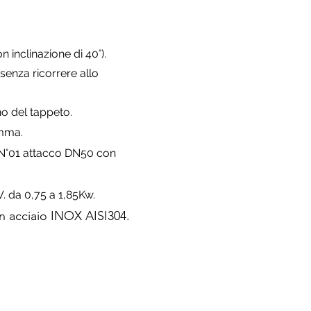
on inclinazione di 40°).
senza ricorrere allo
terno del tappeto.
omma.
 N°01 attacco DN50 con
V. da 0,75 a 1,85Kw.
 in acciaio INOX AISI304
.